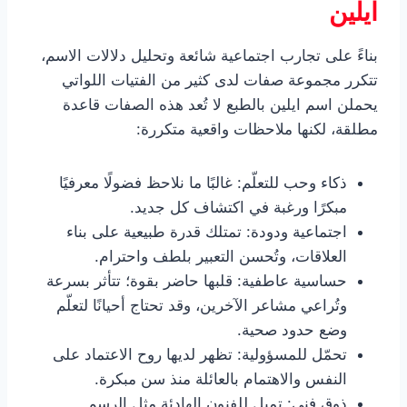
ايلين
بناءً على تجارب اجتماعية شائعة وتحليل دلالات الاسم،
تتكرر مجموعة صفات لدى كثير من الفتيات اللواتي
يحملن اسم ايلين بالطبع لا تُعد هذه الصفات قاعدة
مطلقة، لكنها ملاحظات واقعية متكررة:
ذكاء وحب للتعلّم: غالبًا ما نلاحظ فضولًا معرفيًا
مبكرًا ورغبة في اكتشاف كل جديد.
اجتماعية ودودة: تمتلك قدرة طبيعية على بناء
العلاقات، وتُحسن التعبير بلطف واحترام.
حساسية عاطفية: قلبها حاضر بقوة؛ تتأثر بسرعة
وتُراعي مشاعر الآخرين، وقد تحتاج أحيانًا لتعلّم
وضع حدود صحية.
تحمّل للمسؤولية: تظهر لديها روح الاعتماد على
النفس والاهتمام بالعائلة منذ سن مبكرة.
ذوق فني: تميل للفنون الهادئة مثل الرسم